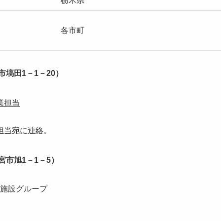
栃木県
各市町
市塙田1－1－20）
業担当
担当宛に連絡
。
宮市旭1－1－5）
施設グループ