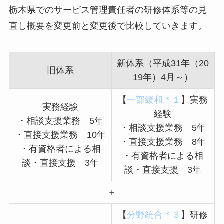
栃木県でのサービス管理責任者の研修体系等の見
直し概要を変更前と変更後で比較していきます。
新体系（平成31年（20
旧体系
19年）4月～）
【
一部緩和＊１
】実務
実務経験
経験
・相談支援業務 5年
・相談支援業務 5年
・直接支援業務 10年
・直接支援業務 8年
・有資格者による相
・有資格者による相
談・直接支援 3年
談・直接支援 3年
＋
【
分野統合＊３
】研修