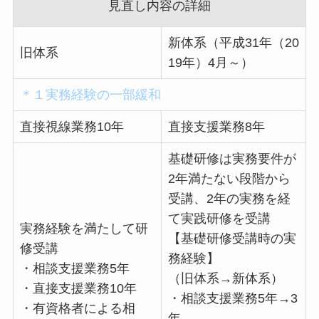
見直し内容の詳細
新体系（平成31年（20
旧体系
19年）4月～）
＊１実務経験の一部緩和
直接視線業務10年
直接支援業務8年
基礎研修は実務要件が
2年満たない段階から
受講、2年の実務を経
て実践研修を受講
実務経験を満たして研
【基礎研修受講時の実
修受講
務経験】
・相談支援業務5年
（旧体系→新体系）
・直接支援業務10年
・相談支援業務5年→3
・有資格者による相
年