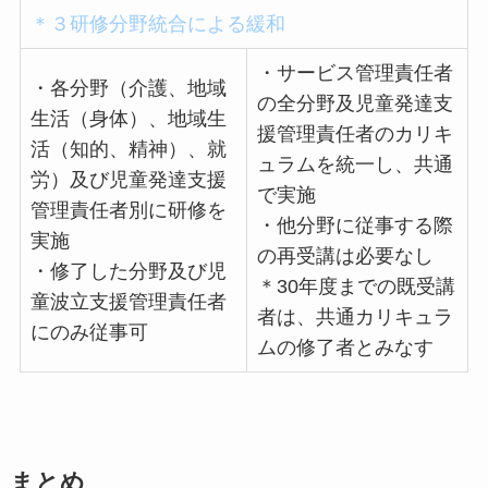
＊３研修分野統合による緩和
・サービス管理責任者
・各分野（介護、地域
の全分野及児童発達支
生活（身体）、地域生
援管理責任者のカリキ
活（知的、精神）、就
ュラムを統一し、共通
労）及び児童発達支援
で実施
管理責任者別に研修を
・他分野に従事する際
実施
の再受講は必要なし
・修了した分野及び児
＊30年度までの既受講
童波立支援管理責任者
者は、共通カリキュラ
にのみ従事可
ムの修了者とみなす
まとめ