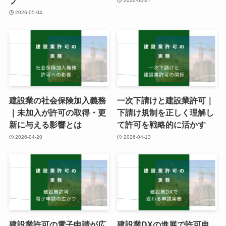
プ
2026-04-27
2026-05-04
建設業の社会保険加入義務
一次下請けと建設業許可｜
｜未加入が許可の取得・更
下請け規制を正しく理解し
新に与える影響とは
て許可を戦略的に活かす
2026-04-20
2026-04-13
建設業許可の電子申請が広
建設業DXの進展で許可申